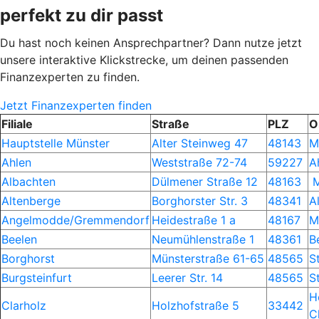
perfekt zu dir passt
Du hast noch keinen Ansprechpartner? Dann nutze jetzt
unsere interaktive Klickstrecke, um deinen passenden
Finanzexperten zu finden.
Jetzt Finanzexperten finden
Filiale
Straße
PLZ
O
Hauptstelle Münster
Alter Steinweg 47
48143
M
Ahlen
Weststraße 72-74
59227
A
Albachten
Dülmener Straße 12
48163
M
Altenberge
Borghorster Str. 3
48341
A
Angelmodde/Gremmendorf
Heidestraße 1 a
48167
M
Beelen
Neumühlenstraße 1
48361
B
Borghorst
Münsterstraße 61-65
48565
S
Burgsteinfurt
Leerer Str. 14
48565
S
H
Clarholz
Holzhofstraße 5
33442
C