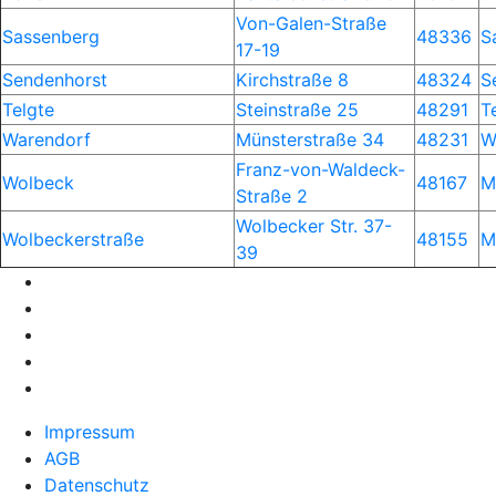
Von-Galen-Straße
Sassenberg
48336
S
17-19
Sendenhorst
Kirchstraße 8
48324
S
Telgte
Steinstraße 25
48291
T
Warendorf
Münsterstraße 34
48231
W
Franz-von-Waldeck-
Wolbeck
48167
M
Straße 2
Wolbecker Str. 37-
Wolbeckerstraße
48155
M
39
Impressum
AGB
Datenschutz