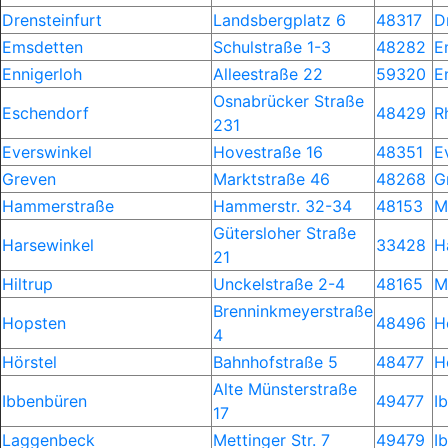
Drensteinfurt
Landsbergplatz 6
48317
D
Emsdetten
Schulstraße 1-3
48282
E
Ennigerloh
Alleestraße 22
59320
E
Osnabrücker Straße
Eschendorf
48429
R
231
Everswinkel
Hovestraße 16
48351
E
Greven
Marktstraße 46
48268
G
Hammerstraße
Hammerstr. 32-34
48153
M
Gütersloher Straße
Harsewinkel
33428
H
21
Hiltrup
Unckelstraße 2-4
48165
M
Brenninkmeyerstraße
Hopsten
48496
H
4
Hörstel
Bahnhofstraße 5
48477
H
Alte Münsterstraße
Ibbenbüren
49477
I
17
Laggenbeck
Mettinger Str. 7
49479
I