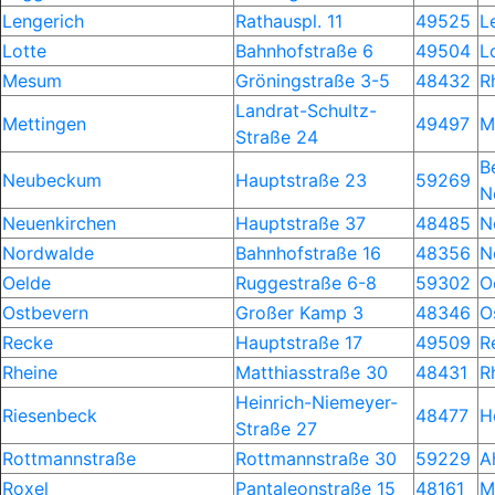
Lengerich
Rathauspl. 11
49525
L
Lotte
Bahnhofstraße 6
49504
L
Mesum
Gröningstraße 3-5
48432
R
Landrat-Schultz-
Mettingen
49497
M
Straße 24
B
Neubeckum
Hauptstraße 23
59269
N
Neuenkirchen
Hauptstraße 37
48485
N
Nordwalde
Bahnhofstraße 16
48356
N
Oelde
Ruggestraße 6-8
59302
O
Ostbevern
Großer Kamp 3
48346
O
Recke
Hauptstraße 17
49509
R
Rheine
Matthiasstraße 30
48431
R
Heinrich-Niemeyer-
Riesenbeck
48477
H
Straße 27
Rottmannstraße
Rottmannstraße 30
59229
A
Roxel
Pantaleonstraße 15
48161
M