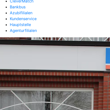
CleverMatch
Bankbus
Azubifilialen
Kundenservice
Hauptstelle
Agenturfilialen