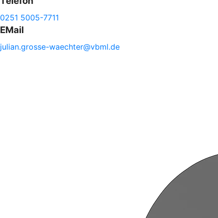
Telefon
0251 5005-7711
EMail
julian.
grosse-
waechter@
vbml.de