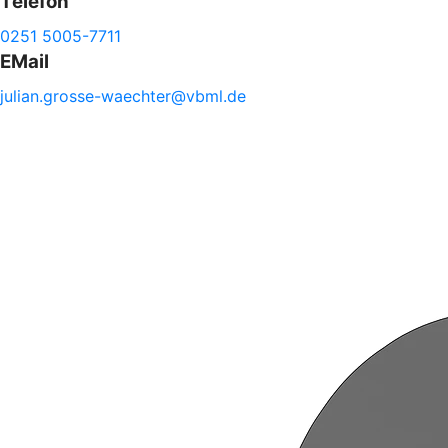
Telefon
0251 5005-7711
EMail
julian.
grosse-
waechter@
vbml.de