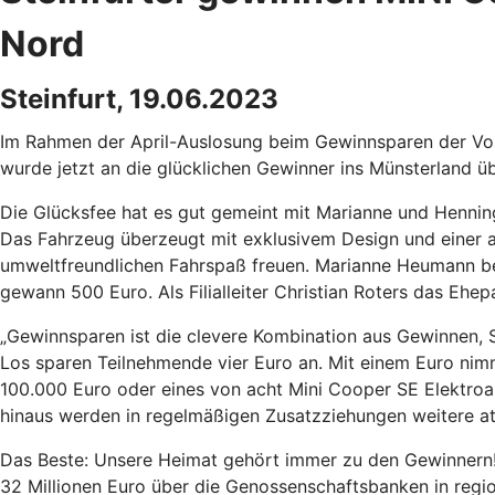
Nord
Steinfurt, 19.06.2023
Im Rahmen der April-Auslosung beim Gewinnsparen der Vol
wurde jetzt an die glücklichen Gewinner ins Münsterland üb
Die Glücksfee hat es gut gemeint mit Marianne und Henn
Das Fahrzeug überzeugt mit exklusivem Design und einer al
umweltfreundlichen Fahrspaß freuen. Marianne Heumann bez
gewann 500 Euro. Als Filialleiter Christian Roters das Eh
„Gewinnsparen ist die clevere Kombination aus Gewinnen, S
Los sparen Teilnehmende vier Euro an. Mit einem Euro ni
100.000 Euro oder eines von acht Mini Cooper SE Elektroau
hinaus werden in regelmäßigen Zusatzziehungen weitere att
Das Beste: Unsere Heimat gehört immer zu den Gewinnern! D
32 Millionen Euro über die Genossenschaftsbanken in regio