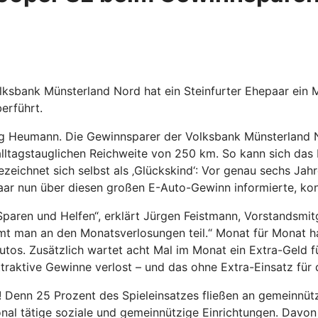
ksbank Münsterland Nord hat ein Steinfurter Ehepaar ein
erführt.
ing Heumann. Die Gewinnsparer der Volksbank Münsterland
ltagstauglichen Reichweite von 250 km. So kann sich das E
eichnet sich selbst als ‚Glückskind‘: Vor genau sechs Jah
epaar nun über diesen großen E-Auto-Gewinn informierte, ko
paren und Helfen“, erklärt Jürgen Feistmann, Vorstandsmit
mmt man an den Monatsverlosungen teil.“ Monat für Monat
tos. Zusätzlich wartet acht Mal im Monat ein Extra-Geld f
raktive Gewinne verlost – und das ohne Extra-Einsatz für 
enn 25 Prozent des Spieleinsatzes fließen an gemeinnützig
nal tätige soziale und gemeinnützige Einrichtungen. Davon 