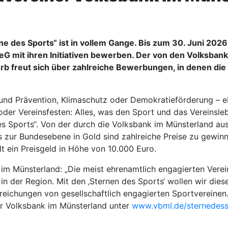
rne des Sports“ ist in vollem Gange. Bis zum 30. Juni 202
eG mit ihren Initiativen bewerben. Der von den Volksb
 freut sich über zahlreiche Bewerbungen, in denen die
 und Prävention, Klimaschutz oder Demokratieförderung – eb
oder Vereinsfesten: Alles, was den Sport und das Vereinsle
es Sports“. Von der durch die Volksbank im Münsterland au
s zur Bundesebene in Gold sind zahlreiche Preise zu gewin
lt ein Preisgeld in Höhe von 10.000 Euro.
im Münsterland: „Die meist ehrenamtlich engagierten Vereins
in der Region. Mit den ‚Sternen des Sports‘ wollen wir die
reichungen von gesellschaftlich engagierten Sportvereinen
 der Volksbank im Münsterland unter
www.vbml.de/sternedess