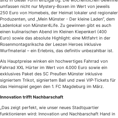
sind in dieser Form einzigartig. Die wöchentlichen Gewinne
umfassen nicht nur Mystery-Boxen im Wert von jeweils
250 Euro von Homebeis, der Heimat lokaler und regionaler
Produzenten, und „Mein Münster - Der kleine Laden”, dem
Ladenlokal von Münster4Life. Zu gewinnen gibt es auch
einen kulinarischen Abend im Kleinen Kiepenkerl (400
Euro) sowie das absolute Highlight: eine Mitfahrt in der
Rosenmontagsrikscha der Leezen Heroes inklusive
Wurfmaterial – ein Erlebnis, das definitiv unbezahlbar ist.
Als Hauptpreise winken ein hochwertiges Fahrrad von
Fahrrad XXL Hürter im Wert von 4.000 Euro sowie ein
exklusives Paket des SC Preußen Münster inklusive
signiertem Trikot, signiertem Ball und zwei VIP-Tickets für
das Heimspiel gegen den 1. FC Magdeburg im März.
Innovation trifft Nachbarschaft
„Das zeigt perfekt, wie unser neues Stadtquartier
funktionieren wird: Innovation und Nachbarschaft Hand in