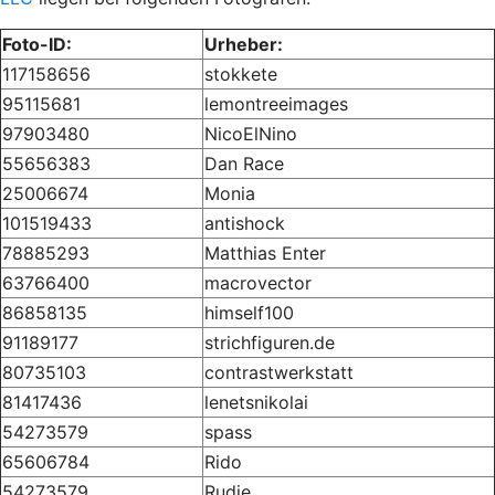
Foto-ID:
Urheber:
117158656
stokkete
95115681
lemontreeimages
97903480
NicoElNino
55656383
Dan Race
25006674
Monia
101519433
antishock
78885293
Matthias Enter
63766400
macrovector
86858135
himself100
91189177
strichfiguren.de
80735103
contrastwerkstatt
81417436
lenetsnikolai
54273579
spass
65606784
Rido
54273579
Rudie