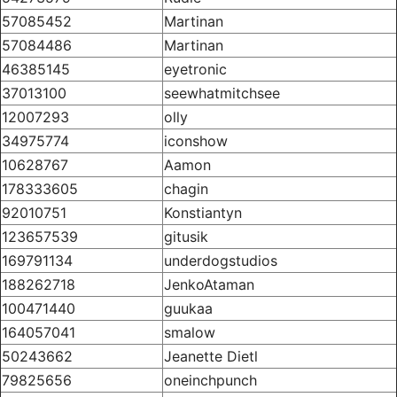
57085452
Martinan
57084486
Martinan
46385145
eyetronic
37013100
seewhatmitchsee
12007293
olly
34975774
iconshow
10628767
Aamon
178333605
chagin
92010751
Konstiantyn
123657539
gitusik
169791134
underdogstudios
188262718
JenkoAtaman
100471440
guukaa
164057041
smalow
50243662
Jeanette Dietl
79825656
oneinchpunch